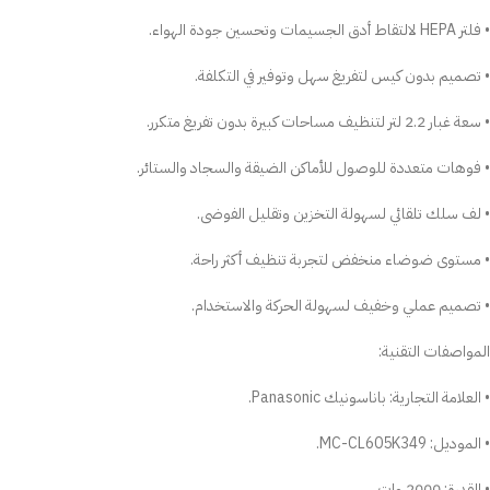
• فلتر HEPA لالتقاط أدق الجسيمات وتحسين جودة الهواء.
• تصميم بدون كيس لتفريغ سهل وتوفير في التكلفة.
• سعة غبار 2.2 لتر لتنظيف مساحات كبيرة بدون تفريغ متكرر.
• فوهات متعددة للوصول للأماكن الضيقة والسجاد والستائر.
• لف سلك تلقائي لسهولة التخزين وتقليل الفوضى.
• مستوى ضوضاء منخفض لتجربة تنظيف أكثر راحة.
• تصميم عملي وخفيف لسهولة الحركة والاستخدام.
المواصفات التقنية:
• العلامة التجارية: باناسونيك Panasonic.
• الموديل: MC-CL605K349.
• القدرة: 2000 وات.