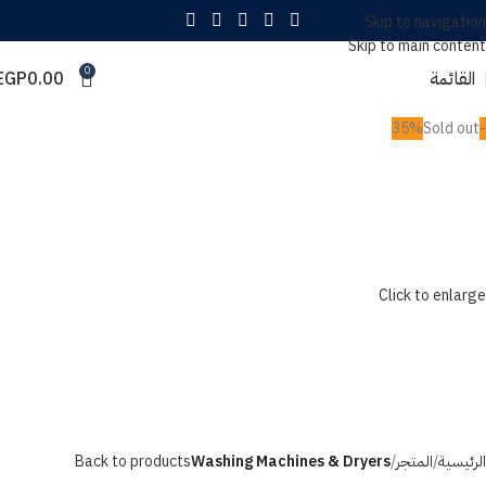
Skip to navigation
Skip to main content
0
القائمة
0.00
EGP
Sold out
-35%
Click to enlarge
الرئيسية
المتجر
Washing Machines & Dryers
Back to products