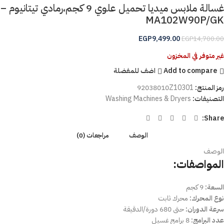
غسالة ملابس ميديا تحميل علوي 9 كجم،رمادي تيتانيوم –
MA102W90P/GK
EGP
9,499.00
EGP
14,700.00
غير متوفر في المخزون
Add to compare
اضف للمفضلة
رمز المنتج:
92038010Z10301
التصنيفات:
Washing Machines & Dryers
Share:
الوصف
مراجعات (0)
الوصف
المواصفات:
السعة:
9 كجم
نوع المحرك:
محرك ثابت
سرعة الدوران:
حتى 680 دورة/الدقيقة
عدد البرامج:
8 برامج غسيل