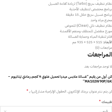
نظام تنظيف سريع (Turbo) لزيادة كفاءة الغسيل
برنامج مخصص لتنظيف الأحذية
برنامج غسيل سريع خلال 15 دقيقة
مخرج مياه واحد
نظام تنظيف ذاتي (iClean) للحوض
موزع منفصل للمنظف ومنعم الأقمشة
فلتر لتنقية المياه وحماية الغسالة
الأبعاد:
515 × 525 × 935 مم
مراجعات (0)
المراجعات
لا توجد مراجعات بعد.
كن أول من يقيم “غسالة ملابس ميديا تحميل علوي 9 كجم،رمادي تيتانيوم –
MA102W90P/GK”
*
لن يتم نشر عنوان بريدك الإلكتروني.
الحقول الإلزامية مشار إليها بـ
*
تقييمك