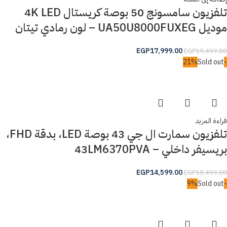
تلفزيون سامسونج 50 بوصة كريستال 4K LED
موديل UA50U8000FUXEG – لون رمادي تيتان
EGP
17,999.00
EGP
19,499.00
Sold out
-21%
قراءة المزيد
تلفزيون سمارت ال جي 43 بوصة LED، بدقة FHD،
بريسيفر داخلي – 43LM6370PVA
EGP
14,599.00
EGP
18,499.00
Sold out
-9%