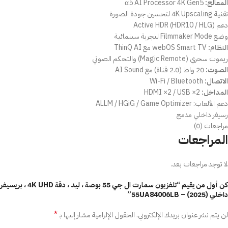
المعالج:
α5 AI Processor 4K Gen5
تقنية 4K Upscaling لتحسين جودة الصورة
دعم Active HDR (HDR10 / HLG)
وضع Filmmaker Mode لتجربة سينمائية
النظام:
webOS Smart TV مع ThinQ AI
ريموت سحري (Magic Remote) والتحكم الصوتي
الصوت:
20 واط (2.0 قناة) مع AI Sound
الاتصال:
Wi-Fi / Bluetooth
المداخل:
HDMI ×2 / USB ×2
دعم الألعاب: ALLM / HGiG / Game Optimizer
رسيفر داخلي مدمج
مراجعات (0)
المراجعات
لا توجد مراجعات بعد.
كن أول من يقيم “تلفزيون سمارت ال جي 55 بوصة ، ليد ، دقة 4K UHD ، بريسيفر
داخلي (2025) – 55UA84006LB”
*
لن يتم نشر عنوان بريدك الإلكتروني.
الحقول الإلزامية مشار إليها بـ