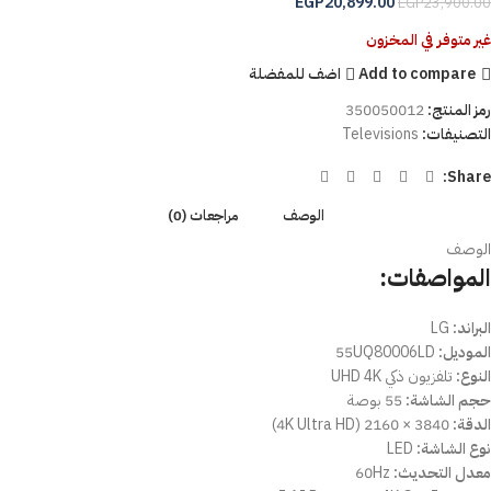
EGP
20,899.00
EGP
23,900.00
غير متوفر في المخزون
Add to compare
اضف للمفضلة
رمز المنتج:
350050012
التصنيفات:
Televisions
Share:
الوصف
مراجعات (0)
الوصف
المواصفات:
البراند:
LG
الموديل:
55UQ80006LD
النوع:
تلفزيون ذكي UHD 4K
حجم الشاشة:
55 بوصة
الدقة:
3840 × 2160 (4K Ultra HD)
نوع الشاشة:
LED
معدل التحديث:
60Hz