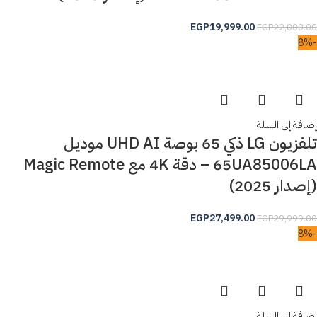
EGP
19,999.00
EGP
22,000.00
-8%
إضافة إلى السلة
تلفزيون LG ذكي 65 بوصة UHD AI موديل
65UA85006LA – دقة 4K مع Magic Remote
(إصدار 2025)
EGP
27,499.00
EGP
29,999.00
-8%
إضافة إلى السلة