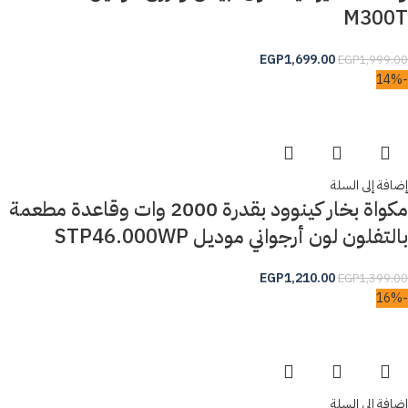
M300T
EGP
1,699.00
EGP
1,999.00
-14%
إضافة إلى السلة
مكواة بخار كينوود بقدرة 2000 وات وقاعدة مطعمة
بالتفلون لون أرجواني موديل STP46.000WP
EGP
1,210.00
EGP
1,399.00
-16%
إضافة إلى السلة