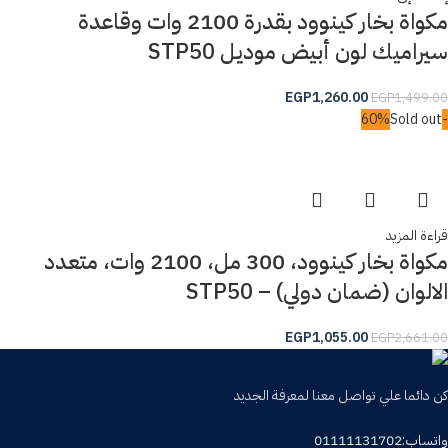
مكواة بخار كينوود بقدرة 2100 وات وقاعدة
سيراميك لون أبيض موديل STP50
EGP
1,260.00
EGP
1,499.00
Sold out
-60%
قراءة المزيد
مكواة بخار كينوود، 300 مل، 2100 وات، متعدد
الالوان (ضمان دولي) – STP50
EGP
1,055.00
EGP
2,661.00
كن دائما علي تواصل معنا لمعرفة الجديد
واتساب:01111131702