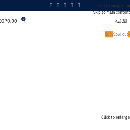
Skip to navigation
Skip to main content
0
القائمة
0.00
EGP
Sold out
-56%
Click to enlarge