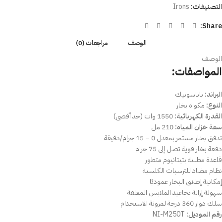
التصنيفات:
Irons
Share:
الوصف
مراجعات (0)
الوصف
المواصفات:
البراند:
باناسونيك
النوع:
مكواة بخار
القدرة الكهربائية:
1550 وات (حد أقصى)
سعة خزان المياه:
210 مل
تدفق بخار مستمر بمعدل 0 – 15 جرام/دقيقة
دفعة بخار قوية تصل إلى 75 جرام
قاعدة مطلية بتيتانيوم متطور
نظام مضاد للترسبات الكلسية
إمكانية إطلاق البخار عموديًا
سهولة إزالة تجاعيد الملابس المعلقة
سلك دوار 360 درجة لمرونة الاستخدام
رقم الموديل:
NI-M250T