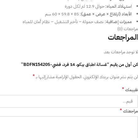
استهلاك المياه:
حوالي 12.9 لتر لكل دورة
الأبعاد (ارتفاع × عرض × عمق):
85 × 59.8 × 60 سم
مميزات إضافية:
نصف حمولة – تأخير التشغيل – نظام أمان للمياه
مراجعات (0)
المراجعات
لا توجد مراجعات بعد.
كن أول من يقيم “غسالة اطباق بيكو، 14 فرد، فضي-BDFN15420S”
*
لن يتم نشر عنوان بريدك الإلكتروني.
الحقول الإلزامية مشار إليها بـ
*
تقييمك
*
مراجعتك