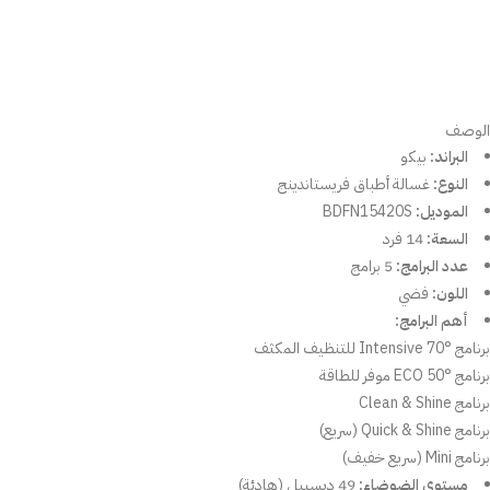
الوصف
البراند:
بيكو
النوع:
غسالة أطباق فريستاندينج
الموديل:
BDFN15420S
السعة:
14 فرد
عدد البرامج:
5 برامج
اللون:
فضي
أهم البرامج:
برنامج Intensive 70° للتنظيف المكثف
برنامج ECO 50° موفر للطاقة
برنامج Clean & Shine
برنامج Quick & Shine (سريع)
برنامج Mini (سريع خفيف)
مستوى الضوضاء:
49 ديسيبل (هادئة)