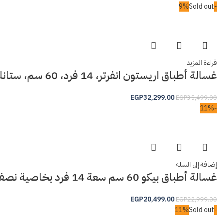
Sold out
-9%
قراءة المزيد
غسالة أطباق اريستون انفرتر، 14 فرد، 60 سم، ستانلس ستيل – LFC3C33WFX
EGP
32,299.00
EGP
35,499.00
-11%
إضافة إلى السلة
غسالة أطباق بيكو 60 سم سعة 14 فرد بخاصية نصف الحمولة والبخار لون فضي موديل BDFN15420S
EGP
20,499.00
EGP
22,999.00
Sold out
-11%