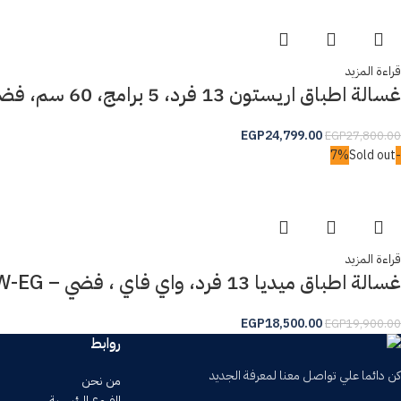
قراءة المزيد
غسالة اطباق اريستون 13 فرد، 5 برامج، 60 سم، فضي – DFN436X
EGP
24,799.00
EGP
27,800.00
Sold out
-7%
قراءة المزيد
غسالة اطباق ميديا 13 فرد، واي فاي ، فضي – MDWPF1333C(S)-W-EG
EGP
18,500.00
EGP
19,900.00
روابط
كن دائما علي تواصل معنا لمعرفة الجديد
من نحن
الفروع الرئيسية