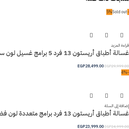
Sold out
-5%
قراءة المزيد
غسالة أطباق أريستون 13 فرد 5 برامج غسيل لون سيلفر موديل LFC2B19X
EGP
28,499.00
EGP
29,999.00
-4%
إضافة إلى السلة
غسالة أطباق أريستون 13 فرد برامج متعددة لون فضي موديل DFN436X
EGP
23,999.00
EGP
24,999.00