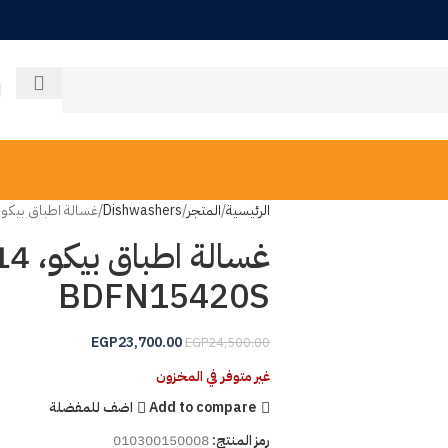
الرئيسية
المتجر
Dishwashers
غسالة اطباق بيكو، 14 فرد، فضي-FN15420S
BDFN15420S
EGP
23,700.00
EGP
24,500.00
غير متوفر في المخزون
Add to compare
اضف للمفضلة
رمز المنتج:
010300150008