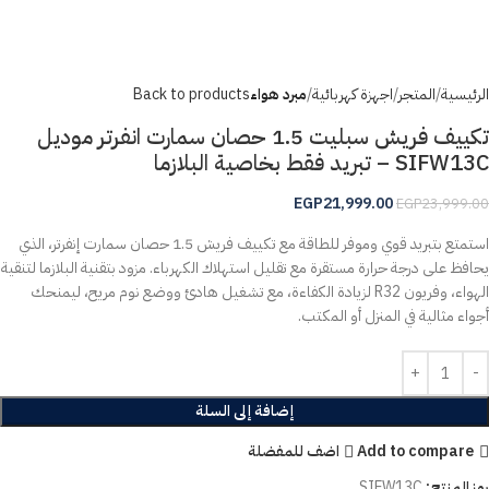
الرئيسية
المتجر
اجهزة كهربائية
مبرد هواء
Back to products
تكييف فريش سبليت 1.5 حصان سمارت انفرتر موديل
SIFW13C – تبريد فقط بخاصية البلازما
EGP
21,999.00
EGP
23,999.00
استمتع بتبريد قوي وموفر للطاقة مع تكييف فريش 1.5 حصان سمارت إنفرتر، الذي
يحافظ على درجة حرارة مستقرة مع تقليل استهلاك الكهرباء. مزود بتقنية البلازما لتنقية
الهواء، وفريون R32 لزيادة الكفاءة، مع تشغيل هادئ ووضع نوم مريح، ليمنحك
أجواء مثالية في المنزل أو المكتب.
إضافة إلى السلة
Add to compare
اضف للمفضلة
رمز المنتج:
SIFW13C