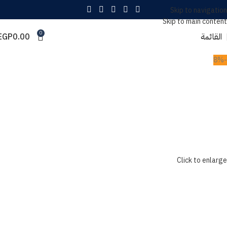
Skip to navigation
Skip to main content
0
القائمة
0.00
EGP
-8%
Click to enlarge