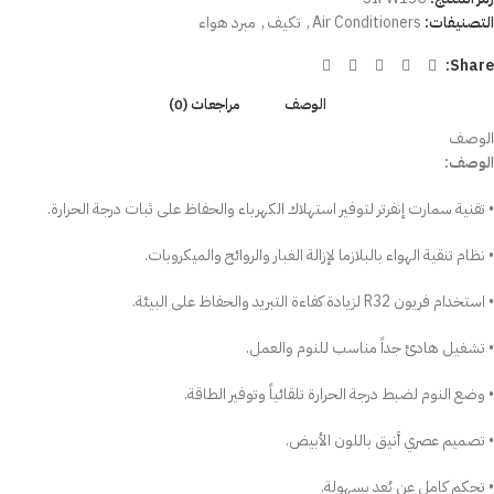
التصنيفات:
Air Conditioners
,
تكيف
,
مبرد هواء
Share:
الوصف
مراجعات (0)
الوصف
الوصف:
• تقنية سمارت إنفرتر لتوفير استهلاك الكهرباء والحفاظ على ثبات درجة الحرارة.
• نظام تنقية الهواء بالبلازما لإزالة الغبار والروائح والميكروبات.
• استخدام فريون R32 لزيادة كفاءة التبريد والحفاظ على البيئة.
• تشغيل هادئ جداً مناسب للنوم والعمل.
• وضع النوم لضبط درجة الحرارة تلقائياً وتوفير الطاقة.
• تصميم عصري أنيق باللون الأبيض.
• تحكم كامل عن بُعد بسهولة.