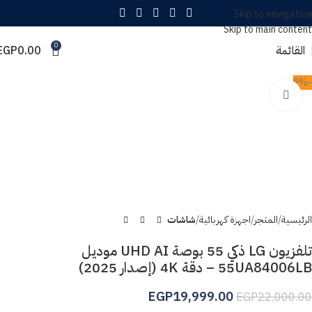
Skip to navigation
Skip to main content
0
القائمة
0.00
EGP
-9%
Click to enlarge
الرئيسية
المتجر
اجهزة كهربائية
شاشات
تلفزيون LG ذكي 55 بوصة UHD AI موديل
55UA84006LB – دقة 4K (إصدار 2025)
EGP
19,999.00
EGP
22,000.00