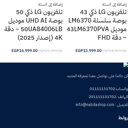
إضافة إلى السلة
إضافة إلى السلة
تلفزيون LG ذكي 43
تلفزيون LG ذكي 50
بوصة سلسلة LM6370
بوصة UHD AI موديل
موديل 43LM6370PVA
50UA84006LB – دقة
– دقة FHD
4K (إصدار 2025)
EGP
16,999.00
EGP
13,999.00
EGP
19,999.00
EGP
14,999.00
كن دائما علي تواصل معنا لمعرفة الجديد
واتساب:01111131702
الهاتف :201111131702
الايميل : info@nabdashop.com
روابط