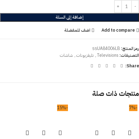
إضافة إلى السلة
Add to compare
اضف للمفضلة
رمز المنتج:
55UA84006LB
التصنيفات:
Televisions
,
تليفزيونات
,
شاشات
Share:
منتجات ذات صلة
-15%
-7%