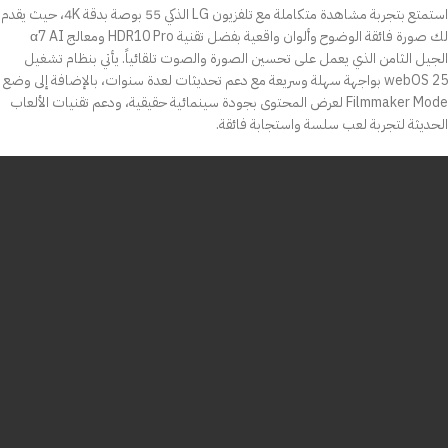
استمتع بتجربة مشاهدة متكاملة مع تلفزيون LG الذكي 55 بوصة بدقة 4K، حيث يقدم
لك صورة فائقة الوضوح وألوان واقعية بفضل تقنية HDR10 Pro ومعالج α7 AI
الجيل الثامن الذي يعمل على تحسين الصورة والصوت تلقائياً. يأتي بنظام تشغيل
webOS 25 بواجهة سهلة وسريعة مع دعم تحديثات لعدة سنوات، بالإضافة إلى وضع
Filmmaker Mode لعرض المحتوى بجودة سينمائية حقيقية، ودعم تقنيات الألعاب
الحديثة لتجربة لعب سلسة واستجابة فائقة.