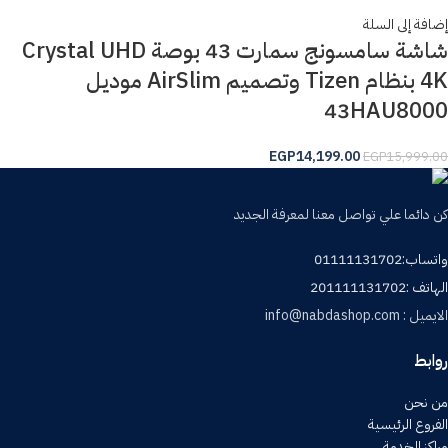
إضافة إلى السلة
شاشة سامسونج سمارت 43 بوصة Crystal UHD
4K بنظام Tizen وتصميم AirSlim موديل
43HAU8000
EGP
14,199.00
EGP
15,999.00
كن دائما علي تواصل معنا لمعرفة الجديد
واتساب:01111131702
الهاتف :201111131702
الايميل : info@nabdashop.com
روابط
من نحن
الفروع الرئيسية
مراكز الخدمة