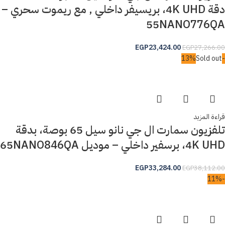
دقة 4K UHD، بريسيفر داخلي , مع ريموت سحري –
55NANO776QA
EGP
23,424.00
EGP
27,266.00
Sold out
-13%
قراءة المزيد
تلفزيون سمارت ال جي نانو سيل 65 بوصة، بدقة
4K UHD، برسفير داخلي – موديل 65NANO846QA
EGP
33,284.00
EGP
38,112.00
-11%