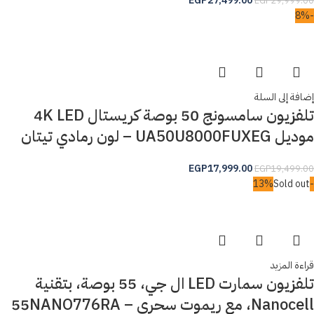
EGP
27,499.00
EGP
29,999.00
-8%
إضافة إلى السلة
تلفزيون سامسونج 50 بوصة كريستال 4K LED
موديل UA50U8000FUXEG – لون رمادي تيتان
EGP
17,999.00
EGP
19,499.00
Sold out
-13%
قراءة المزيد
تلفزيون سمارت LED ال جي، 55 بوصة، بتقنية
Nanocell، مع ريموت سحري – 55NANO776RA