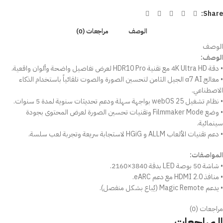
Share:
الوصف
مراجعات (0)
الوصف
الوصف:
• دقة 4K Ultra HD مع تقنية HDR10 Pro لعرض تفاصيل واضحة وألوان واقعية.
• معالج α7 AI الجيل الثامن لتحسين الصورة والصوت تلقائياً باستخدام الذكاء
الاصطناعي.
• نظام تشغيل webOS 25 بواجهة سهلة ودعم تحديثات سنوية لمدة 5 سنوات.
• وضع Filmmaker Mode وتقنيات تحسين الصورة لعرض المحتوى بجودة
سينمائية.
• دعم تقنيات الألعاب ALLM و HGiG لاستجابة سريعة وتجربة لعب سلسة.
المواصفات:
• شاشة 50 بوصة LED بدقة 3840×2160.
• منافذ HDMI 2.0 مع دعم eARC.
• يدعم Magic Remote (يُباع بشكل منفصل).
مراجعات (0)
المراجعات