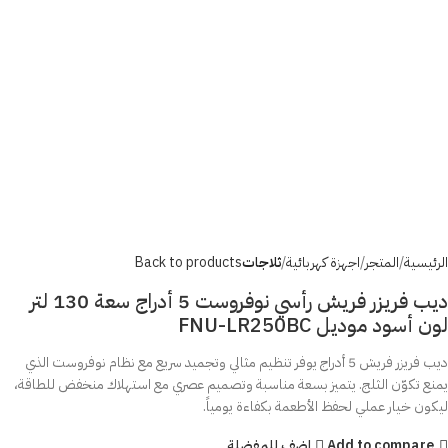
الرئيسية
المتجر
اجهزة كهربائية
ثلاجات
Back to products
ديب فريزر فريش رأسي نوفروست 5 أدراج سعة 130 لتر
لون أسود موديل FNU-LR250BC
ديب فريزر فريش 5 أدراج يوفر تنظيم مثالي وتجميد سريع مع نظام نوفروست الذي
يمنع تكوّن الثلج. يتميز بسعة مناسبة وتصميم عصري مع استهلاك منخفض للطاقة،
ليكون خيار عملي لحفظ الأطعمة بكفاءة يومياً.
Add to compare
اضف للمفضلة