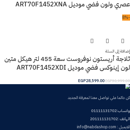
عصري ولون فضي موديل ART70F1452XNA
-8%
إضافة إلى السلة
ثلاجة أريستون نوفروست سعة 455 لتر هيكل متين
لون إينوكس فضي موديل ART70F1452XDI
EGP
28,599.00
EGP
30,999.00
كن دائما علي تواصل معنا لمعرفة الجديد
واتساب:01111131702
الهاتف :201111131702
الايميل : info@nabdashop.com