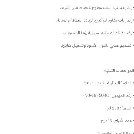
• إنذار عند ترك الباب مفتوح للحفاظ على التبريد.
• إطار باب مقاوم للبكتيريا لزيادة النظافة والمتانة.
• إضاءة LED داخلية لسهولة رؤية المحتويات.
• تصميم عصري باللون الأسود وتشغيل هادئ.
المواصفات التقنية :
• العلامة التجارية : فريش Fresh
• رقم الموديل : FNU-LR250BC
• السعة : 130 لتر
• عدد الأدراج : 5 أدراج
• نوع التبريد : نوفروست