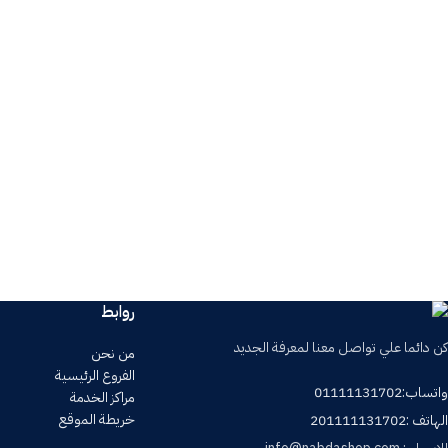
rie
Imperdiet mauris a nontin
روابط
كن دائما علي تواصل معنا لمعرفة الجديد
من نحن
الفروع الرئيسية
واتساب:01111131702
مراكز الخدمة
خريطة الموقع
الهاتف :201111131702