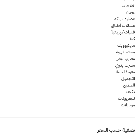
خلاطات
عجان
عصارة فواكه
غسالات أطباق
قلايات كهربائية
كبة
مايكروويف
محضر قهوة
مضرب بيض
مضرب يدوي
مفرمة لحمة
التجميل
المطبخ
تكيف
تليفزيونات
موبايلات
تصفية حسب السعر