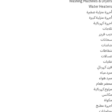
Washing Machines & Dryers
Water Heaters
أجهزة منزلية صغيرة
أجهزة منزلية كبيرة
اجهزة كهربائية
ثلاجات
ديب فريزر
سخانات
شاشات
شفاطات
غسالات
غلايات
فرن كهربائي
مبرد مياه
مبرد هواء
محضر طعام
مراوح كهربائية
مكانس
مكواة
اجهزة مطبخ
بوتاجازات