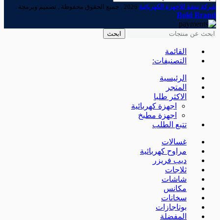
شركة نبضة للاجهزة الكهربائية
2026 . جميع الحقوق محفوظة , تصميم وبرمجة .
Bold Brand
ابحث
القائمة
التصنيفات:
الرئيسية
المتجر
الاكثر طلبا
اجهزة كهربائية
اجهزة مطبخ
تتبع الطلب
غسالات
مراوح كهربائية
ديب فريزر
ثلاجات
شاشات
مكانس
سخانات
بوتاجازات
المفضلة