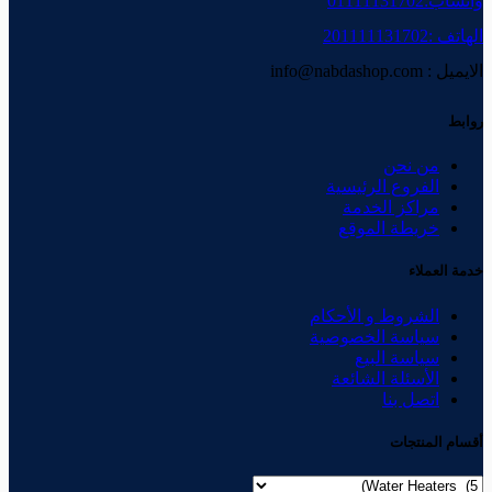
واتساب:01111131702
الهاتف :201111131702
الايميل : info@nabdashop.com
روابط
من نحن
الفروع الرئيسية
مراكز الخدمة
خريطة الموقع
خدمة العملاء
الشروط و الأحكام
سياسة الخصوصية
سياسة البيع
الأسئلة الشائعة
اتصل بنا
أقسام المنتجات