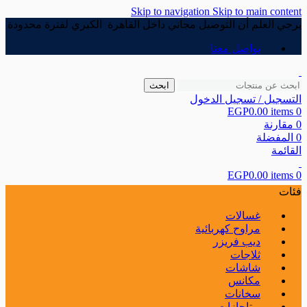
Skip to navigation
Skip to main content
يرجي العلم أن التوصيل مجاني داخل القاهرة الكبري لفترة محدودة
تواصل معنا
ابحث
التسجيل / تسجيل الدخول
EGP
0.00
items
0
0
مقارنة
0
المفضلة
القائمة
EGP
0.00
items
0
فئات
غسالات
مراوح كهربائية
ديب فريزر
ثلاجات
شاشات
مكانس
سخانات
بوتاجازات