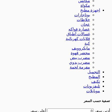
مكانس
مكواة
اجهزة مطبخ
بوتاجازات
خلاطات
عجان
عصارة فواكه
غسالات أطباق
قلايات كهربائية
كبة
مايكروويف
محضر قهوة
مضرب بيض
مضرب يدوي
مفرمة لحمة
التجميل
المطبخ
تكيف
تليفزيونات
موبايلات
تصفية حسب السعر
أدنى سعر
أعلى سعر