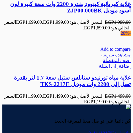
غلاية كهربائية كينوود بقدرة 2200 وات سعة كبيرة لون
أسود موديل ZJP00.000BK
1,999.00
EGP
السعر الأصلي هو: EGP1,999.00.
1,699.00
EGP
السعر
الحالي هو: EGP1,699.00.
-20%
Add to compare
مشاهدة سريعة
اضف للمفضلة
إضافة إلى السلة
غلاية مياه تورنيدو ستانلس ستيل سعة 1.7 لتر بقدرة
تصل إلى 2200 وات موديل TKS-2217E
1,499.00
EGP
السعر الأصلي هو: EGP1,499.00.
1,199.00
EGP
السعر
الحالي هو: EGP1,199.00.
كن دائما علي تواصل معنا لمعرفة الجديد