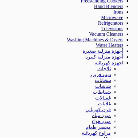
Freestanding Cookers
Hand Blenders
Irons
Microwave
Refrigerators
Televisions
Vacuum Cleaners
Washing Machines & Dryers
Water Heaters
أجهزة منزلية صغيرة
أجهزة منزلية كبيرة
اجهزة كهربائية
ثلاجات
ديب فريزر
سخانات
شاشات
شفاطات
غسالات
غلايات
فرن كهربائي
مبرد مياه
مبرد هواء
محضر طعام
مراوح كهربائية