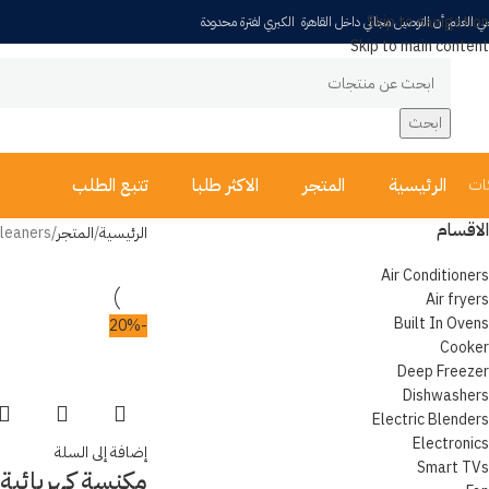
Skip to navigation
ي العلم أن التوصيل مجاني داخل القاهرة الكبري لفترة محدودة
Skip to main content
ابحث
الرئيسية
المتجر
الاكثر طلبا
تتبع الطلب
ات
الاقسام
الرئيسية
المتجر
leaners
Air Conditioners
Air fryers
Built In Ovens
-20%
Cooker
Deep Freezer
Dishwashers
Electric Blenders
Electronics
إضافة إلى السلة
Smart TVs
مكنسة كهربائية 