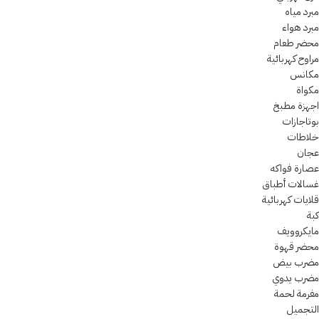
مبرد مياه
مبرد هواء
محضر طعام
مراوح كهربائية
مكانس
مكواة
اجهزة مطبخ
بوتاجازات
خلاطات
عجان
عصارة فواكه
غسالات أطباق
قلايات كهربائية
كبة
مايكروويف
محضر قهوة
مضرب بيض
مضرب يدوي
مفرمة لحمة
التجميل