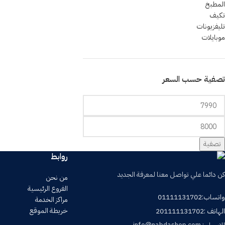
المطبخ
تكيف
تليفزيونات
موبايلات
تصفية حسب السعر
تصفية
روابط
كن دائما علي تواصل معنا لمعرفة الجديد
من نحن
الفروع الرئيسية
واتساب:01111131702
مراكز الخدمة
خريطة الموقع
الهاتف :201111131702