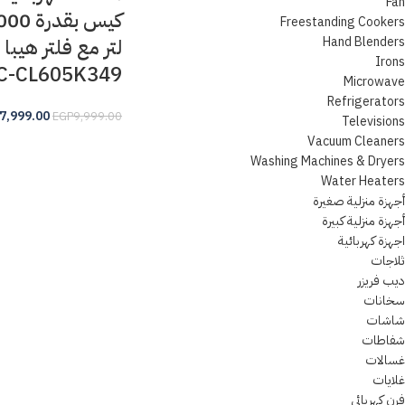
Fan
Freestanding Cookers
Hand Blenders
لتر مع فلتر هيبا
Irons
C-CL605K349
Microwave
Refrigerators
7,999.00
EGP
9,999.00
Televisions
Vacuum Cleaners
Washing Machines & Dryers
Water Heaters
أجهزة منزلية صغيرة
أجهزة منزلية كبيرة
اجهزة كهربائية
ثلاجات
ديب فريزر
سخانات
شاشات
شفاطات
غسالات
غلايات
فرن كهربائي