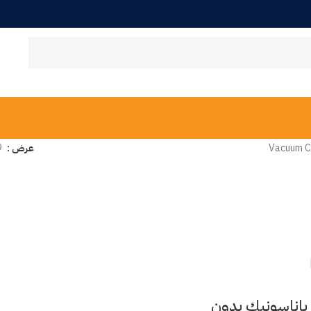
Vacuum C
عرض
9
باناسونيك بدون