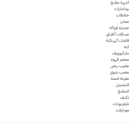
اجهزة مطبخ
بوتاجازات
خلاطات
عجان
عصارة فواكه
غسالات أطباق
قلايات كهربائية
كبة
مايكروويف
محضر قهوة
مضرب بيض
مضرب يدوي
مفرمة لحمة
التجميل
المطبخ
تكيف
تليفزيونات
موبايلات