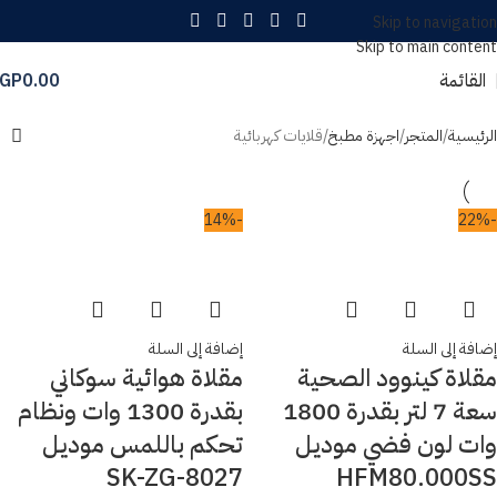
Skip to navigation
Skip to main content
القائمة
0.00
GP
الرئيسية
المتجر
اجهزة مطبخ
قلايات كهربائية
-14%
-22%
إضافة إلى السلة
إضافة إلى السلة
مقلاة كينوود الصحية
مقلاة هوائية سوكاني
سعة 7 لتر بقدرة 1800
بقدرة 1300 وات ونظام
وات لون فضي موديل
تحكم باللمس موديل
SK-ZG-8027
HFM80.000SS