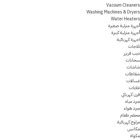
Vacuum Cleaners
Washing Machines & Dryers
Water Heaters
أجهزة منزلية صغيرة
أجهزة منزلية كبيرة
اجهزة كهربائية
ثلاجات
ديب فريزر
سخانات
شاشات
شفاطات
غسالات
غلايات
فرن كهربائي
مبرد مياه
مبرد هواء
محضر طعام
مراوح كهربائية
مكانس
مكواة