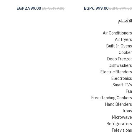
EGP
2,999.00
EGP
6,999.00
EGP
3,499.00
EGP
8,999.00
الاقسام
Air Conditioners
Air fryers
Built In Ovens
Cooker
Deep Freezer
Dishwashers
Electric Blenders
Electronics
Smart TVs
Fan
Freestanding Cookers
Hand Blenders
Irons
Microwave
Refrigerators
Televisions