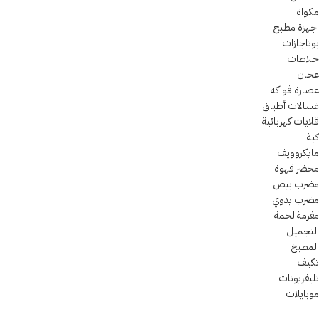
مكواة
اجهزة مطبخ
بوتاجازات
خلاطات
عجان
عصارة فواكه
غسالات أطباق
قلايات كهربائية
كبة
مايكروويف
محضر قهوة
مضرب بيض
مضرب يدوي
مفرمة لحمة
التجميل
المطبخ
تكيف
تليفزيونات
موبايلات