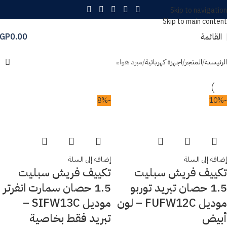
Skip to navigation
Skip to main content
القائمة
0.00
GP
الرئيسية
المتجر
اجهزة كهربائية
مبرد هواء
-8%
-10%
إضافة إلى السلة
إضافة إلى السلة
تكييف فريش سبليت
تكييف فريش سبليت
1.5 حصان تبريد توربو
1.5 حصان سمارت انفرتر
موديل FUFW12C – لون
موديل SIFW13C –
أبيض
تبريد فقط بخاصية