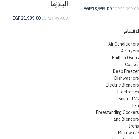
البلازما
EGP
18,999.00
EGP
20,999.00
EGP
21,999.00
EGP
23,999.00
الاقسام
Air Conditioners
Air fryers
Built In Ovens
Cooker
Deep Freezer
Dishwashers
Electric Blenders
Electronics
Smart TVs
Fan
Freestanding Cookers
Hand Blenders
Irons
Microwave